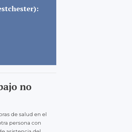
estchester):
bajo no
oras de salud en el
otra persona con
de asistencia del