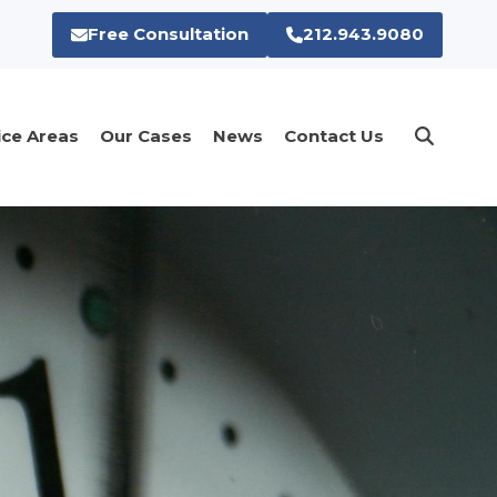
Free Consultation
212.943.9080
ice Areas
Our Cases
News
Contact Us