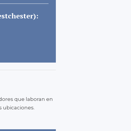
estchester):
adores que laboran en
s ubicaciones.