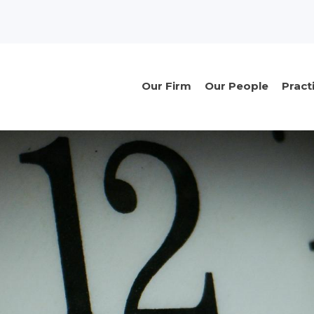
n
Main
Our Firm
Our People
Pract
navigation