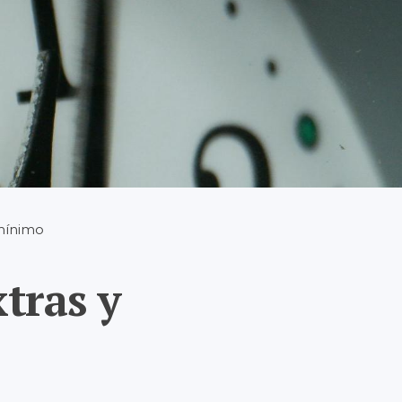
 mínimo
tras y